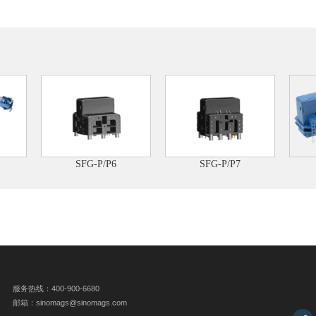
SFG-P/P6
SFG-P/P7
服务热线：400-900-6680
邮箱：sinomags@sinomags.com