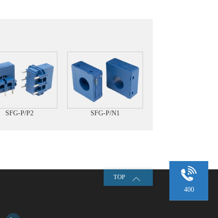
SFG-P/P2
SFG-P/N1
TOP
400