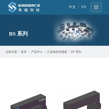
中文
/
EN
关于我们
▼
BS 系列
技术支持
▼
产品中心
▼
当前位置：
首页
>
产品中心
>
工业电流传感器
>
BS 系列
应用领域
▼
新闻资讯
▼
样品申请
▼
联系我们
▼
产品搜索
▼